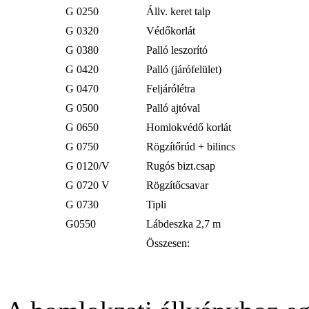
G 0250
Állv. keret talp
G 0320
Védőkorlát
G 0380
Palló leszorító
G 0420
Palló (járófelület)
G 0470
Feljárólétra
G 0500
Palló ajtóval
G 0650
Homlokvédő korlát
G 0750
Rögzítőrúd + bilincs
G 0120/V
Rugós bizt.csap
G 0720 V
Rögzítőcsavar
G 0730
Tipli
G0550
Lábdeszka 2,7 m
Összesen: