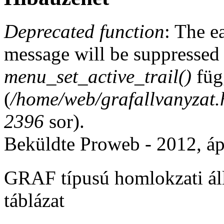
Deprecated function
: The e
message will be suppressed 
menu_set_active_trail()
füg
(
/home/web/grafallvanyzat.
2396
sor).
Beküldte
Proweb
- 2012, áp
GRAF típusú homlokzati á
táblázat