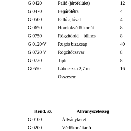
G 0420
Palló (járófelület)
12
G 0470
Feljárólétra
4
G 0500
Palló ajtóval
4
G 0650
Homlokvédő korlát
8
G 0750
Rögzítőrúd + bilincs
8
G 0120/V
Rugós bizt.csap
40
G 0720 V
Rögzítőcsavar
8
G 0730
Tipli
8
G0550
Lábdeszka 2,7 m
16
Összesen:
Rend. sz.
Állványszélesség
G 0100
Állványkeret
G 0200
Védőkorláttartó