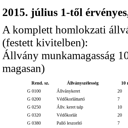
2015. július 1-től érvénye
A komplett homlokzati állv
(festett kivitelben):
Állvány munkamagasság 10 m
magasan)
Rend. sz.
Állványszélesség
10 
G 0100
Állványkeret
20
G 0200
Védőkorláttartó
7
G 0250
Állv. keret talp
10
G 0320
Védőkorlát
20
G 0380
Palló leszorító
7