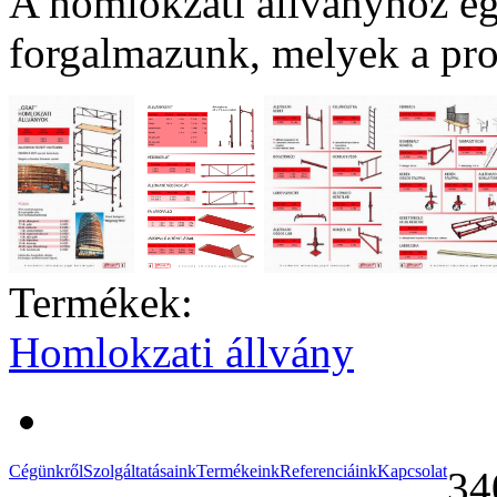
A homlokzati állványhoz eg
forgalmazunk, melyek a pro
Termékek:
Homlokzati állvány
Cégünkről
Szolgáltatásaink
Termékeink
Referenciáink
Kapcsolat
34