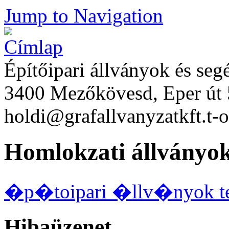
Jump to Navigation
Építőipari állványok és se
3400 Mezőkövesd, Eper út 
holdi@grafallvanyzatkft.t-o
Homlokzati állványo
�p�toipari �llv�nyok te
Hibaüzenet