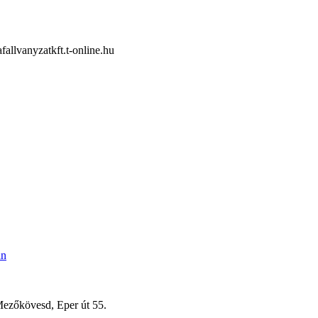
allvanyzatkft.t-online.hu
an
ezőkövesd, Eper út 55.