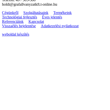
holdi@grafallvanyzatkft.t-online.hu
Cégünkről
Szolgáltatásaink
Termékeink
Technológiai fejlesztés
Éves jelentés
Referenciáink
Kapcsolat
Visszaélés bejelentése
Adatkezelési nyilatkozat
weboldal készítés