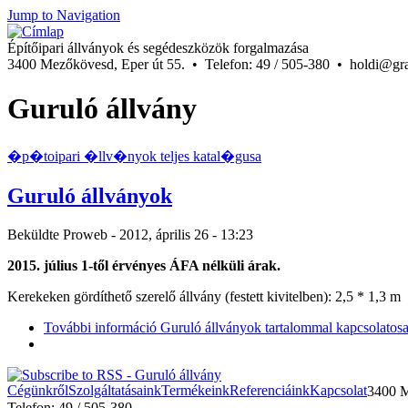
Jump to Navigation
Építőipari állványok és segédeszközök forgalmazása
3400 Mezőkövesd, Eper út 55. • Telefon: 49 / 505-380 • holdi@graf
Guruló állvány
�p�toipari �llv�nyok teljes katal�gusa
Guruló állványok
Beküldte
Proweb
- 2012, április 26 - 13:23
2015. július 1-től érvényes ÁFA nélküli árak.
Kerekeken gördíthető szerelő állvány (festett kivitelben): 2,5 * 1,3 m
További információ
Guruló állványok tartalommal kapcsolatos
Cégünkről
Szolgáltatásaink
Termékeink
Referenciáink
Kapcsolat
3400 M
Telefon: 49 / 505-380